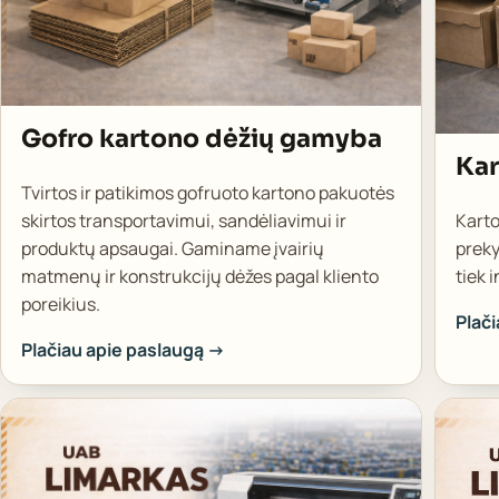
Gofro kartono dėžių gamyba
Kar
Tvirtos ir patikimos gofruoto kartono pakuotės
skirtos transportavimui, sandėliavimui ir
Kart
produktų apsaugai. Gaminame įvairių
preky
matmenų ir konstrukcijų dėžes pagal kliento
tiek 
poreikius.
Plač
Plačiau apie paslaugą →