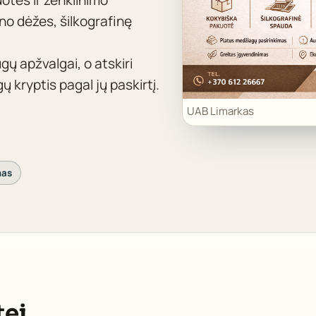
o dėžes, šilkografinę
gų apžvalgai, o atskiri
ų kryptis pagal jų paskirtį.
UAB Limarkas
mas
ei,