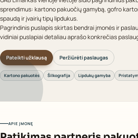
sprendimus: kartono pakuočių gamybą, gofro karton
spaudą ir įvairių tipų lipdukus.
Pagrindinis puslapis skirtas bendrai įmonės ir paslau
vidiniai puslapiai detaliau aprašo konkrečias paslaug
Pateikti užklausą
Peržiūrėti paslaugas
Kartono pakuotės
Šilkografija
Lipdukų gamyba
Pristaty
APIE ĮMONĘ
Patikimas partneris pakuot