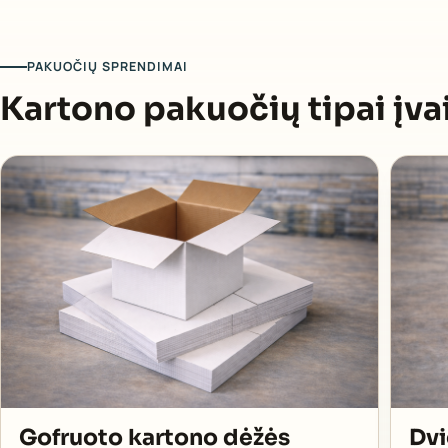
PAKUOČIŲ SPRENDIMAI
Kartono pakuočių tipai įv
Gofruoto kartono dėžės
Dvi