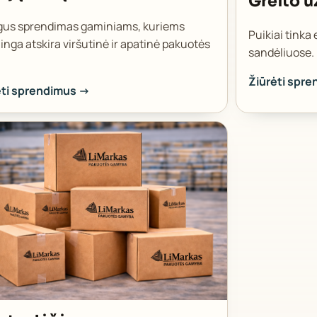
Greito 
gus sprendimas gaminiams, kuriems
Puikiai tinka
linga atskira viršutinė ir apatinė pakuotės
sandėliuose.
Žiūrėti spr
ėti sprendimus →