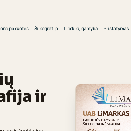
tono pakuotės
Šilkografija
Lipdukų gamyba
Pristatymas
ių
fija ir
otės ir ženklinimo