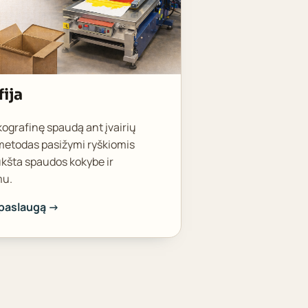
fija
kografinę spaudą ant įvairių
 metodas pasižymi ryškiomis
ukšta spaudos kokybe ir
mu.
 paslaugą →