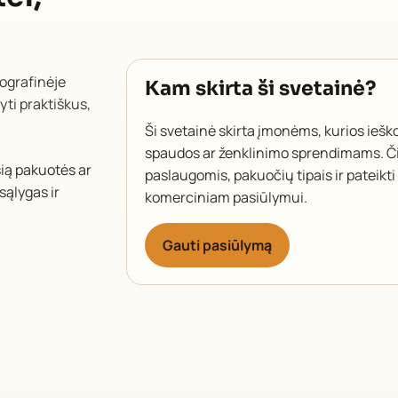
ografinėje
Kam skirta ši svetainė?
yti praktiškus,
Ši svetainė skirta įmonėms, kurios iešk
spaudos ar ženklinimo sprendimams. Či
sią pakuotės ar
paslaugomis, pakuočių tipais ir pateikt
sąlygas ir
komerciniam pasiūlymui.
Gauti pasiūlymą