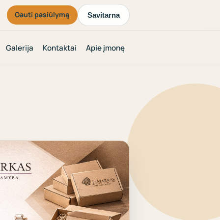
Gauti pasiūlymą
Savitarna
Galerija
Kontaktai
Apie įmonę