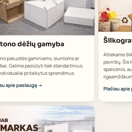
Šilkogra
tono dėžių gamyba
Atliekame šil
ono pakuotės gaminiams, siuntoms ar
paviršių. Šis
bai. Galime pasiūlyti tiek standartinius,
spalvomis, a
individualiai pritaikytus sprendimus.
ilgaamžišku
iau apie paslaugą →
Plačiau apie