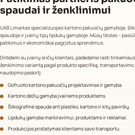
spaudai ir ženklinimui
UAB Limarkas specializuojasi kartono pakuočių gamyboje, šilk
spaudoje ir įvairių tipų lipdukų gamyboje. Mūsų tikslas – pasiūl
patikimus ir ekonomiškai pagrįstus sprendimus.
Dirbdami su įvairių sričių klientais, padedame rasti tinkamiau
ženklinimo variantą pagal produkto specifiką, transportavimo 
naudojimo paskirtį.
Gofruoto kartono pakuočių projektavimas ir gamyba.
Kartono dėžių gamyba įvairiems produktams.
Šilkografinė spauda ant plastiko, kartono ir kitų paviršių.
Lipdukų gamyba markiravimui, produktams ir reklamai.
Produkcijos pristatymas klientams savo transportu.