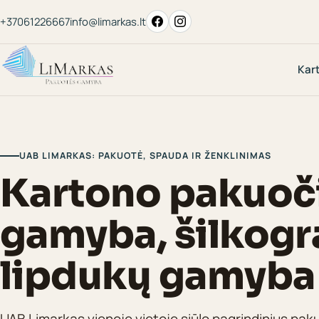
+37061226667
info@limarkas.lt
Kar
UAB LIMARKAS: PAKUOTĖ, SPAUDA IR ŽENKLINIMAS
Kartono pakuoč
gamyba, šilkogra
lipdukų gamyba
UAB Limarkas vienoje vietoje siūlo pagrindinius paku