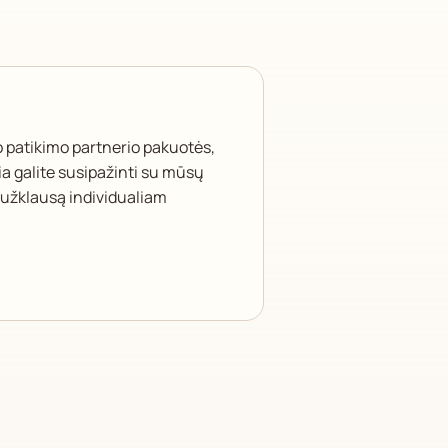
o patikimo partnerio pakuotės,
a galite susipažinti su mūsų
i užklausą individualiam