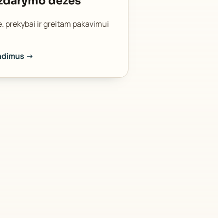
uždarymo dėžės
 e. prekybai ir greitam pakavimui
endimus →