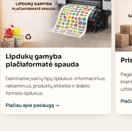
Lipdukų gamyba
Pri
plačiaformatė spauda
Pagam
Gaminame įvairių tipų lipdukus: informacinius,
klien
reklaminius, produktų etiketes ir didelio
užtik
formato lipdukus.
Plač
Plačiau apie paslaugą →