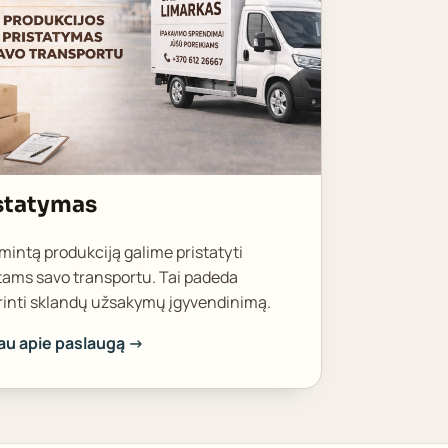
statymas
intą produkciją galime pristatyti
tams savo transportu. Tai padeda
rinti sklandų užsakymų įgyvendinimą.
iau apie paslaugą →