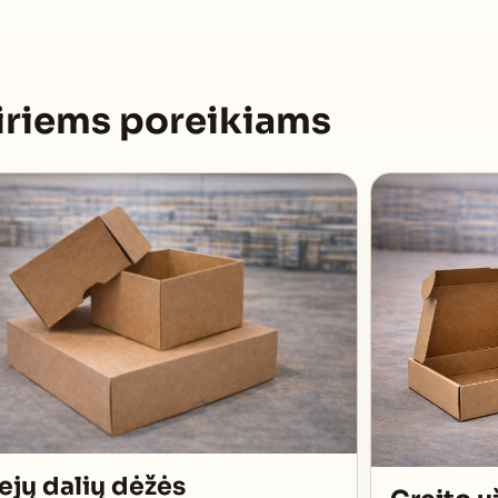
airiems poreikiams
ejų dalių dėžės